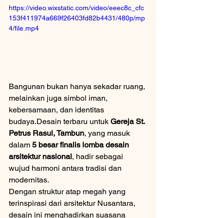
https://video.wixstatic.com/video/eeec8c_cfc
153f411974a669f26403fd82b4431/480p/mp
4/file.mp4
Bangunan bukan hanya sekadar ruang, 
melainkan juga simbol iman, 
kebersamaan, dan identitas 
budaya.Desain terbaru untuk 
Gereja St. 
Petrus Rasul, Tambun
, yang masuk 
dalam 
5 besar finalis lomba desain 
arsitektur nasional
, hadir sebagai 
wujud harmoni antara tradisi dan 
modernitas.
Dengan struktur atap megah yang 
terinspirasi dari arsitektur Nusantara, 
desain ini menghadirkan suasana 