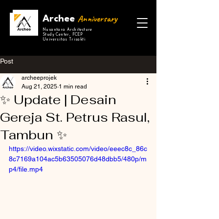
Anniversary
Archee
Nusantara Architecture
Study Center, FCEP
Universitas Trisakti
Post
archeeprojek
Aug 21, 2025
1 min read
✨ Update | Desain
Gereja St. Petrus Rasul,
Tambun ✨
https://video.wixstatic.com/video/eeec8c_86c
8c7169a104ac5b63505076d48dbb5/480p/m
p4/file.mp4